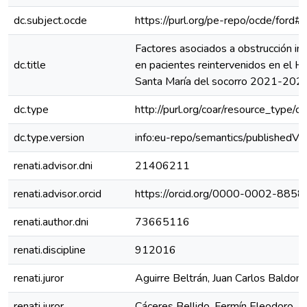
dc.subject.ocde
https://purl.org/pe-repo/ocde/ford#
Factores asociados a obstrucción int
dc.title
en pacientes reintervenidos en el Ho
Santa María del socorro 2021-202
dc.type
http://purl.org/coar/resource_type/c
dc.type.version
info:eu-repo/semantics/publishedVe
renati.advisor.dni
21406211
renati.advisor.orcid
https://orcid.org/0000-0002-885
renati.author.dni
73665116
renati.discipline
912016
renati.juror
Aguirre Beltrán, Juan Carlos Baldom
renati.juror
Cáceres Bellido, Fermín Eleodoro