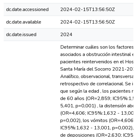
dc.date.accessioned
2024-02-15T13:56:50Z
dc.date.available
2024-02-15T13:56:50Z
dc.date.issued
2024
Determinar cuáles son los factores
asociados a obstrucción intestinal e
pacientes reintervenidos en el Hospi
Santa María del Socorro 2021-202
Analítico, observacional, transversal,
retrospectivo de correlacional. Se id
que según la edad , los pacientes m
de 60 años (OR=2,859; IC95%:1,5
5,401, p=0,001) , la distensión abd
(OR=4,606; IC95%:1,632 - 13,001
p=0,002), los vómitos (OR=4,606;
IC95%:1,632 - 13,001, p=0,002), la
de deposiciones (OR=2,630; IC95