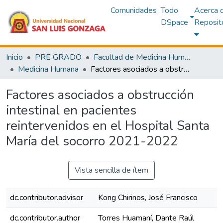
Comunidades
Todo
Acerca 
DSpace
Reposit
Inicio
PRE GRADO
Facultad de Medicina Humana
Medicina Humana
Factores asociados a obstrucción intestinal en pacientes reintervenidos en el Hospital Santa María del socorro 2021-2022
Factores asociados a obstrucción
intestinal en pacientes
reintervenidos en el Hospital Santa
María del socorro 2021-2022
Vista sencilla de ítem
dc.contributor.advisor
Kong Chirinos, José Francisco
dc.contributor.author
Torres Huamaní, Dante Raúl