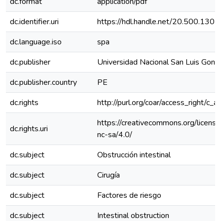
dc.format
application/pdf
dc.identifier.uri
https://hdl.handle.net/20.500.130
dc.language.iso
spa
dc.publisher
Universidad Nacional San Luis Gonz
dc.publisher.country
PE
dc.rights
http://purl.org/coar/access_right/c_a
https://creativecommons.org/licens
dc.rights.uri
nc-sa/4.0/
dc.subject
Obstrucción intestinal
dc.subject
Cirugía
dc.subject
Factores de riesgo
dc.subject
Intestinal obstruction