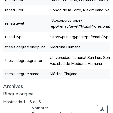
renati.juror
Dongo de la Torre, Maximiliano Nept
https://purl.org/pe-
renati.level
repo/renati/level#tituloProfesional
renati.type
https://purl.org/pe-repo/renati/type
thesis.degree.discipline
Medicina Humana
Universidad Nacional San Luis Gonz
thesis.degree.grantor
Facultad de Medicina Humana
thesis.degree.name
Médico Cirujano
Archivos
Bloque original
Mostrando
1 - 3 de 3
Nombre: