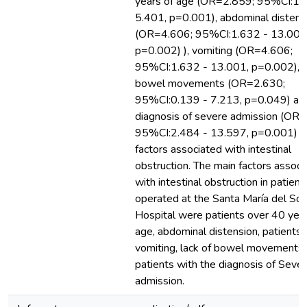
years of age (OR=2.859; 95%CI:1.
5.401, p=0.001), abdominal distens
(OR=4.606; 95%CI:1.632 - 13.001
p=0.002) ), vomiting (OR=4.606;
95%CI:1.632 - 13.001, p=0.002), l
bowel movements (OR=2.630;
95%CI:0.139 - 7.213, p=0.049) an
diagnosis of severe admission (OR=
95%CI:2.484 - 13.597, p=0.001) a
factors associated with intestinal
obstruction. The main factors associ
with intestinal obstruction in patient
operated at the Santa María del Soc
Hospital were patients over 40 year
age, abdominal distension, patients 
vomiting, lack of bowel movements,
patients with the diagnosis of Seve
admission.