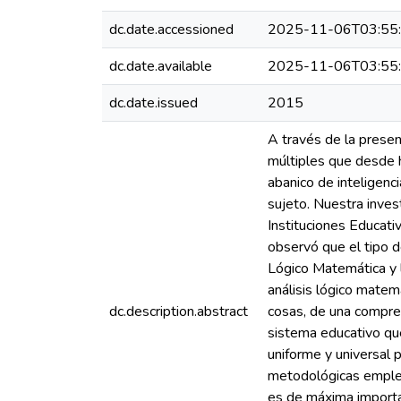
dc.date.accessioned
2025-11-06T03:55
dc.date.available
2025-11-06T03:55
dc.date.issued
2015
A través de la presen
múltiples que desde 
abanico de inteligen
sujeto. Nuestra inves
Instituciones Educativ
observó que el tipo d
Lógico Matemática y 
análisis lógico matem
dc.description.abstract
cosas, de una compren
sistema educativo q
uniforme y universal 
metodológicas emplead
es de máxima importa