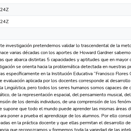
:24Z
:24Z
te investigación pretendemos validar lo trascendental de la metod
hace varias décadas con los aportes de Howard Gardner sabemos q
cias que abarca distintas 5 capacidades y aptitudes que en mayo
tigación se orienta hacia la problemática detectada en nuestras p
as específicamente en la Institución Educativa “Francisco Flores C
e evaluación aplicada por los docentes corresponde al desarrollo 
la Lingüística, pero todos los seres humanos somos capaces de c
ático, de la representación espacial, del pensamiento musical, de
sión de los demás individuos, de una comprensión de los fenómen
ue supone que todo el mundo puede aprender las mismas áreas 
para poner a prueba el aprendizaje de los alumnos. Por ello consi
as en la práctica docente y que ellas permitan el desarrollo de l
ncia que reconozcamos y formemos toda la variedad de las intel