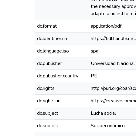
the necessary approva
adapte a un estilo má
dc.format
application/pdf
dc.identifier.uri
https://hdl.handle.
dc.language.iso
spa
dc.publisher
Universidad Nacional
dc.publisher.country
PE
dc.rights
http://purl.org/coar/a
dc.rights.uri
https://creativecomm
dc.subject
Lucha social
dc.subject
Socioeconómico