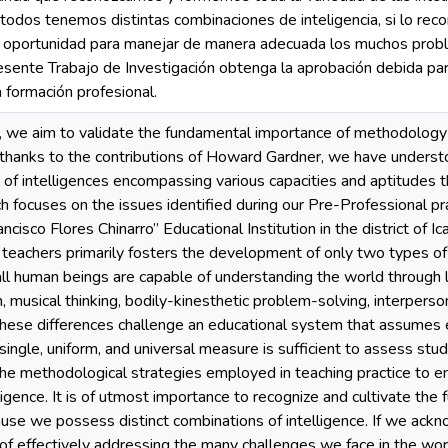
 todos tenemos distintas combinaciones de inteligencia, si lo r
oportunidad para manejar de manera adecuada los muchos probl
ente Trabajo de Investigación obtenga la aprobación debida para 
 formación profesional.
, we aim to validate the fundamental importance of methodology 
thanks to the contributions of Howard Gardner, we have understood
 of intelligences encompassing various capacities and aptitudes t
ch focuses on the issues identified during our Pre-Professional pra
rancisco Flores Chinarro” Educational Institution in the district of 
 teachers primarily fosters the development of only two types of
all human beings are capable of understanding the world through 
n, musical thinking, bodily-kinesthetic problem-solving, interper
hese differences challenge an educational system that assumes e
ingle, uniform, and universal measure is sufficient to assess stud
 the methodological strategies employed in teaching practice to
ligence. It is of utmost importance to recognize and cultivate the 
cause we possess distinct combinations of intelligence. If we ackn
of effectively addressing the many challenges we face in the wo