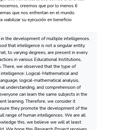
econocemos, creemos que por lo menos 6
emas que nos enfrentan en el mundo.
viabilizar su ejecución en beneficio
in the development of multiple intelligences.
 that intelligence is not a singular entity
hat, to varying degrees, are present in every
ctices in various Educational Institutions,
Ica. There, we observed that the type of
 intelligence: Logical-Mathematical and
language, logical-mathematical analysis,
sonal understanding, and comprehension of
veryone can learn the same subjects in the
ent learning. Therefore, we consider it
 ensure they promote the development of the
full range of human intelligences. We are all
owledge this, we believe we will at least
rld. We hope this Research Project receives