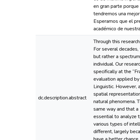
en gran parte porque
tendremos una mejor 
Esperamos que el pres
académico de nuestra
Through this research
For several decades, 
but rather a spectrum
individual. Our resear
specifically at the “F
evaluation applied by
Linguistic. However, 
spatial representatio
dc.description.abstract
natural phenomena. T
same way and that a s
essential to analyze
various types of intel
different, largely be
have a better chance 