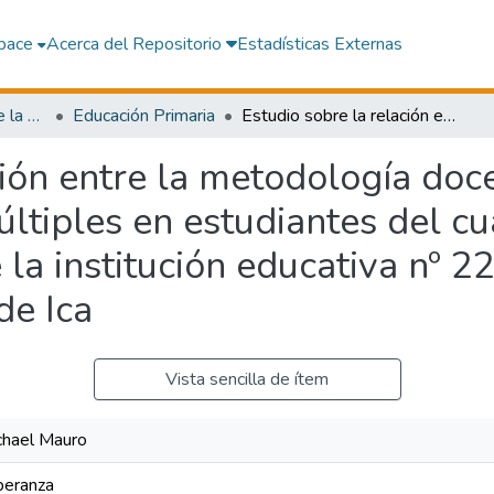
pace
Acerca del Repositorio
Estadísticas Externas
Facultad de Ciencias de la Educación y Humanidades
Educación Primaria
Estudio sobre la relación entre la metodología docente y el desarrollo de las inteligencias múltiples en estudiantes del cuarto grado de educación primaria de la institución educativa nº 22521 Francisco Flores Chinarro del cercado de Ica
ción entre la metodología doce
múltiples en estudiantes del c
 la institución educativa nº 2
de Ica
Vista sencilla de ítem
chael Mauro
peranza