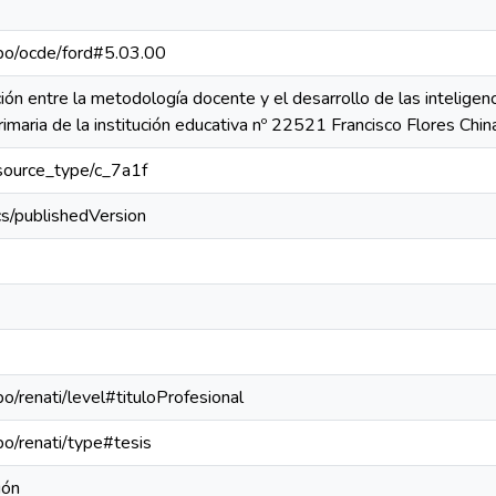
repo/ocde/ford#5.03.00
ción entre la metodología docente y el desarrollo de las inteligen
imaria de la institución educativa nº 22521 Francisco Flores Chin
resource_type/c_7a1f
cs/publishedVersion
po/renati/level#tituloProfesional
epo/renati/type#tesis
ión