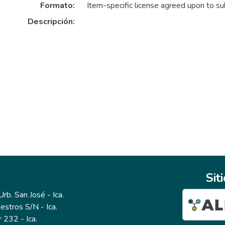
Formato:
Item-specific license agreed upon to s
Descripción:
Sit
b. San José - Ica.
estros S/N - Ica.
r 232 - Ica.