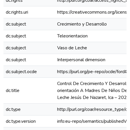
dc.rights
http://purl.org/coar/access_right/c_a
dc.rights.uri
https://creativecommons.org/license
dc.subject
Crecimiento y Desarrollo
dc.subject
Teleorientacion
dc.subject
Vaso de Leche
dc.subject
Interpersonal dimension
dc.subject.ocde
https://purl.org/pe-repo/ocde/ford#
Control De Crecimiento Y Desarrollo
dc.title
orientación A Madres De Niños Del
Leche Jesús De Nazaret, Ica – 2023
dc.type
http://purl.org/coar/resource_type/c
dc.type.version
info:eu-repo/semantics/publishedVe