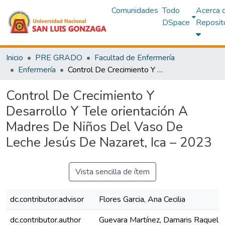
Comunidades
Todo
Acerca 
DSpace
Reposit
Inicio
PRE GRADO
Facultad de Enfermería
Enfermería
Control De Crecimiento Y Desarrollo Y Tele orientación A Madres De Niños Del Vaso De Leche Jesús De Nazaret, Ica – 2023
Control De Crecimiento Y
Desarrollo Y Tele orientación A
Madres De Niños Del Vaso De
Leche Jesús De Nazaret, Ica – 2023
Vista sencilla de ítem
dc.contributor.advisor
Flores Garcia, Ana Cecilia
dc.contributor.author
Guevara Martínez, Damaris Raquel