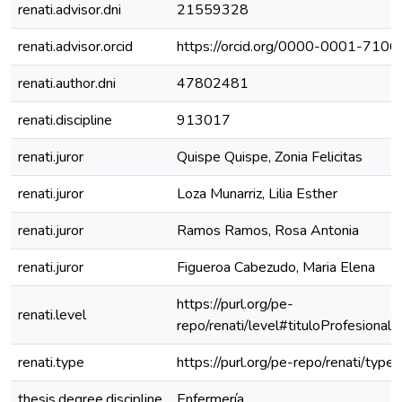
renati.advisor.dni
21559328
renati.advisor.orcid
https://orcid.org/0000-0001-710
renati.author.dni
47802481
renati.discipline
913017
renati.juror
Quispe Quispe, Zonia Felicitas
renati.juror
Loza Munarriz, Lilia Esther
renati.juror
Ramos Ramos, Rosa Antonia
renati.juror
Figueroa Cabezudo, Maria Elena
https://purl.org/pe-
renati.level
repo/renati/level#tituloProfesional
renati.type
https://purl.org/pe-repo/renati/type
thesis.degree.discipline
Enfermería