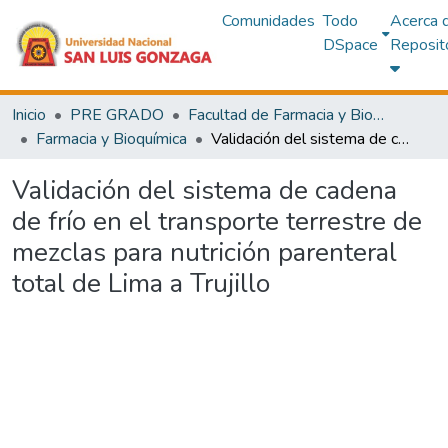
Comunidades
Todo
Acerca 
DSpace
Reposit
Inicio
PRE GRADO
Facultad de Farmacia y Bioquímica
Farmacia y Bioquímica
Validación del sistema de cadena de frío en el transporte terrestre de mezclas para nutrición parenteral total de Lima a Trujillo
Validación del sistema de cadena
de frío en el transporte terrestre de
mezclas para nutrición parenteral
total de Lima a Trujillo