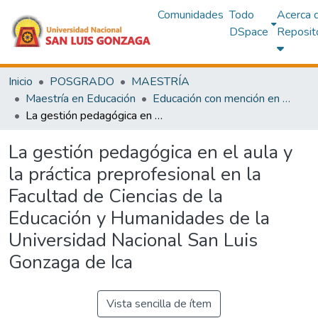
Comunidades
Todo
Acerca 
DSpace
Reposit
Inicio
POSGRADO
MAESTRÍA
Maestría en Educación
Educación con mención en Administración y Planificación de la Educación Superior
La gestión pedagógica en el aula y la práctica preprofesional en la Facultad de Ciencias de la Educación y Humanidades de la Universidad Nacional San Luis Gonzaga de Ica
La gestión pedagógica en el aula y
la práctica preprofesional en la
Facultad de Ciencias de la
Educación y Humanidades de la
Universidad Nacional San Luis
Gonzaga de Ica
Vista sencilla de ítem