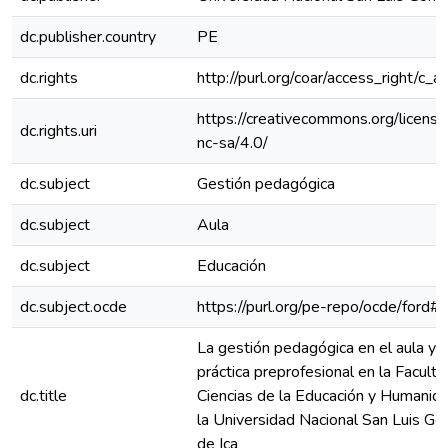
dc.publisher.country
PE
dc.rights
http://purl.org/coar/access_right/c_a
https://creativecommons.org/licens
dc.rights.uri
nc-sa/4.0/
dc.subject
Gestión pedagógica
dc.subject
Aula
dc.subject
Educación
dc.subject.ocde
https://purl.org/pe-repo/ocde/ford#
La gestión pedagógica en el aula y l
práctica preprofesional en la Facult
dc.title
Ciencias de la Educación y Humanid
la Universidad Nacional San Luis G
de Ica