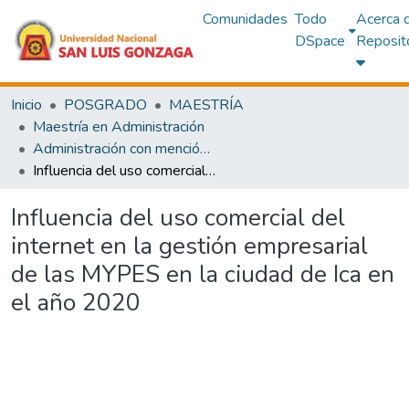
Comunidades
Todo
Acerca 
DSpace
Reposit
Inicio
POSGRADO
MAESTRÍA
Maestría en Administración
Administración con mención en Gestión Empresarial
Influencia del uso comercial del internet en la gestión empresarial de las MYPES en la ciudad de Ica en el año 2020
Influencia del uso comercial del
internet en la gestión empresarial
de las MYPES en la ciudad de Ica en
el año 2020