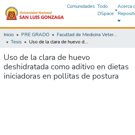
Comunidades
Todo
Acerca 
DSpace
Reposit
Inicio
PRE GRADO
Facultad de Medicina Veterinaria y Zootecnia
Tesis
Uso de la clara de huevo deshidratada como aditivo en dietas iniciadoras en pollitas de postura
Uso de la clara de huevo
deshidratada como aditivo en dietas
iniciadoras en pollitas de postura