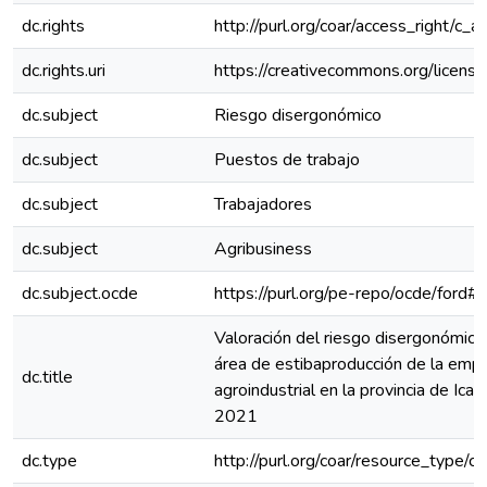
dc.rights
http://purl.org/coar/access_right/c_a
dc.rights.uri
https://creativecommons.org/license
dc.subject
Riesgo disergonómico
dc.subject
Puestos de trabajo
dc.subject
Trabajadores
dc.subject
Agribusiness
dc.subject.ocde
https://purl.org/pe-repo/ocde/ford#
Valoración del riesgo disergonómico
área de estibaproducción de la emp
dc.title
agroindustrial en la provincia de Ica,
2021
dc.type
http://purl.org/coar/resource_type/c