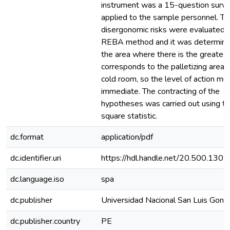
instrument was a 15-question surv
applied to the sample personnel. Th
disergonomic risks were evaluated 
REBA method and it was determine
the area where there is the greatest
corresponds to the palletizing area 
cold room, so the level of action mu
immediate. The contracting of the
hypotheses was carried out using th
square statistic.
dc.format
application/pdf
dc.identifier.uri
https://hdl.handle.net/20.500.130
dc.language.iso
spa
dc.publisher
Universidad Nacional San Luis Gonz
dc.publisher.country
PE