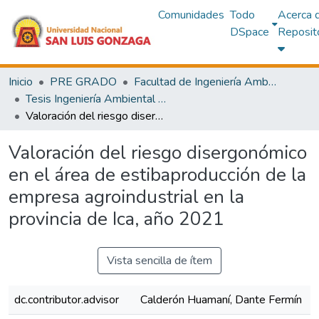
Comunidades
Todo
Acerca 
DSpace
Reposit
Inicio
PRE GRADO
Facultad de Ingeniería Ambiental y Sanitaria
Tesis Ingeniería Ambiental y Sanitaria
Valoración del riesgo disergonómico en el área de estibaproducción de la empresa agroindustrial en la provincia de Ica, año 2021
Valoración del riesgo disergonómico
en el área de estibaproducción de la
empresa agroindustrial en la
provincia de Ica, año 2021
Vista sencilla de ítem
dc.contributor.advisor
Calderón Huamaní, Dante Fermín