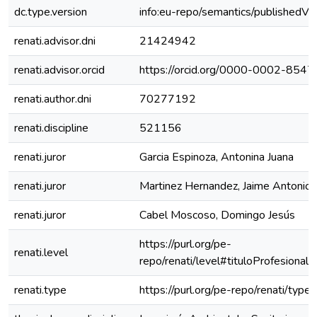
dc.type.version
info:eu-repo/semantics/publishedVe
renati.advisor.dni
21424942
renati.advisor.orcid
https://orcid.org/0000-0002-854
renati.author.dni
70277192
renati.discipline
521156
renati.juror
Garcia Espinoza, Antonina Juana
renati.juror
Martinez Hernandez, Jaime Antonio
renati.juror
Cabel Moscoso, Domingo Jesús
https://purl.org/pe-
renati.level
repo/renati/level#tituloProfesional
renati.type
https://purl.org/pe-repo/renati/type