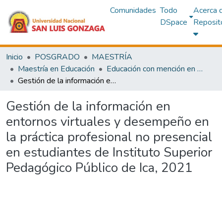
Comunidades
Todo
Acerca 
DSpace
Reposit
Inicio
POSGRADO
MAESTRÍA
Maestría en Educación
Educación con mención en Administración y Planificación de la Educación Superior
Gestión de la información en entornos virtuales y desempeño en la práctica profesional no presencial en estudiantes de Instituto Superior Pedagógico Público de Ica, 2021
Gestión de la información en
entornos virtuales y desempeño en
la práctica profesional no presencial
en estudiantes de Instituto Superior
Pedagógico Público de Ica, 2021