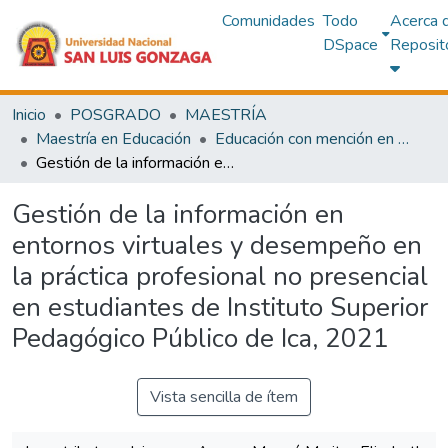
Comunidades
Todo
Acerca 
DSpace
Reposit
Inicio
POSGRADO
MAESTRÍA
Maestría en Educación
Educación con mención en Administración y Planificación de la Educación Superior
Gestión de la información en entornos virtuales y desempeño en la práctica profesional no presencial en estudiantes de Instituto Superior Pedagógico Público de Ica, 2021
Gestión de la información en
entornos virtuales y desempeño en
la práctica profesional no presencial
en estudiantes de Instituto Superior
Pedagógico Público de Ica, 2021
Vista sencilla de ítem