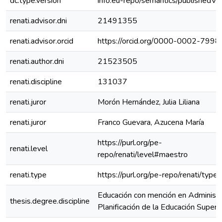
dc.type.version
info:eu-repo/semantics/publishedVe
renati.advisor.dni
21491355
renati.advisor.orcid
https://orcid.org/0000-0002-799
renati.author.dni
21523505
renati.discipline
131037
renati.juror
Morón Hernández, Julia Liliana
renati.juror
Franco Guevara, Azucena María
https://purl.org/pe-
renati.level
repo/renati/level#maestro
renati.type
https://purl.org/pe-repo/renati/type
Educación con mención en Administr
thesis.degree.discipline
Planificación de la Educación Superi