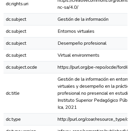
https://creativecommons.org/licens
dc.rights.uri
nc-sa/4.0/
dc.subject
Gestión de la información
dc.subject
Entornos virtuales
dc.subject
Desempeño profesional
dc.subject
Virtual environments
dc.subject.ocde
https://purl.org/pe-repo/ocde/ford#
Gestión de la información en entorn
virtuales y desempeño en la práctic
dc.title
profesional no presencial en estudi
Instituto Superior Pedagógico Públi
Ica, 2021
dc.type
http://purl.org/coar/resource_type/c