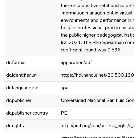
there is a positive relationship bet
information management in virtual
environments and performance in no
to-face professional practice in stud
the public higher pedagogical institu
Ica, 2021. The Rho Spearman correl
coefficient found was 0.596.
dc.format
application/pdf
dc.identifier.uri
https://hdl.handle.net/20.500.130
dc.language.iso
spa
dc.publisher
Universidad Nacional San Luis Gonz
dc.publisher.country
PE
dc.rights
http://purl.org/coar/access_right/c_a